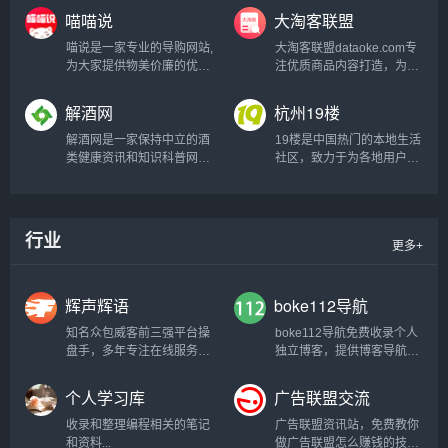
喵喵说
大淘客联盟
新小说速度快,是个不错的小
国漫杂志连载，还有当下热
说站...
门的我的微信连三界漫画免
喵说是一家专业的导购网站,
大淘客联盟dataoke.com专
费阅读...
为大家提供物美价廉的优质
注优质商品内容打造，为广
商品。领取优惠券,购物更便
大淘宝客提供精选商品，节
宜,是您首选省钱综合商城,
省时间及人力成本！联盟本
解酒网
杭州19楼
喵喵说带您开启时尚购物之
着专注单品、极致转化的使
旅!...
命，提供业务包括领券优惠
解酒网是一家保持中立的酒
19楼是中国热门的本地生活
精选、鹊桥精选，以及淘宝
类健康资讯和知识科普网
社区，致力于为各地用户提
客运营干货，帮助大家实现
站，本站旨在为大家提供最
供便捷的生活交流空间和体
利益最大化，同时帮助淘宝
权威最正确的醒酒、解酒方
贴的本地生活服务，在这
卖家打造爆款，带动销售...
法，纠正网友们经常碰到过
里，你可以轻松搞定相亲、
的一些和酒有关的认知误
结婚、装修、育儿这几桩人
行业
更多+
区，也会分享许多关于戒酒
生大事，还可以获得租房、
和酒文化的周边知识和技
求职、美食、旅游、房产、
巧...
教育、二手交易等本地生活
辉声辉语
boke112导航
服务信息...
知名众包威客前三强平台操
boke112导航免费收录个人
盘手，多年专注在线服务行
独立博客，提供博客导航和
业，积累了丰富的平台运作
博客目录分类检索功能，关
经验和网络营销策略，掌握
注WordPress、Plugins、
个人学习库
广告联盟交流
核心运营技术，打造精准引
Themes、zblog、建站经
流、客户需求深度分析、一
验、博客问答，力求打造一
收录和整理编程相关的笔记
广告联盟资讯站，免费教你
站式运营策划服务。...
个最实用的博主交流平台...
和资料...
做广告联盟怎么赚钱的技