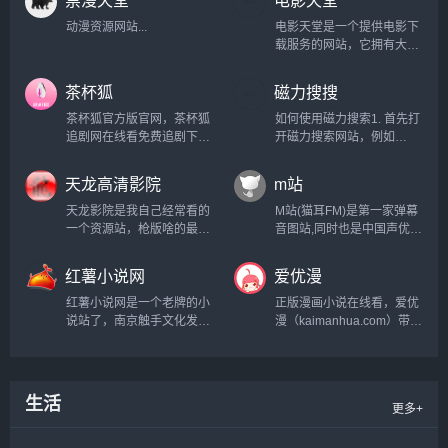
动漫资源网站...
电影天堂是一个提供电影下
载服务的网站，它拥有大量
的电影资源，包括最新上映
的电影、经典老片、纪录片
茶杯狐
磁力搜搜
等。用户可以在这个网站上
搜索并下载自己感兴趣的电
茶杯狐官方版官网，茶杯狐
如何使用磁力搜索1. 首先打
影，而且大部分电影都是免
追剧网在线看免费追剧下
开磁力搜索网站，例如
费提供的。然而，需要注意
载...
www.torrentz2.eu；2. 在搜
的是，电影天堂上的一些电
索框中输入想要下载的种子
天龙高清影院
m站
影可能存在版权问题，因此
文件的关键字；3. 点击搜
在使用该网站时需要谨慎。
索，在结果列表中选择合适
天龙影院是我自己经常看的
M站(猫耳FM)是第一家弹幕
此外，由于电影天堂是一个
的文件；4. 点击文件名，在
一个资源站，枪版啥的最新
音图站,同时也是中国声优基
非官方的网站...
弹出的页面中点击“复制磁力
电影都有，线路也有几个主
地,在这里可以听电台,音乐,
链接”；5. 打开磁力继续进
要是不怎么卡，站长也是自
翻唱,小说和广播剧,用二次
红薯小说网
爱优漫
行下载，从而完成磁力搜
己切片，近几年版权查的这
元声音连接三次元...
索。...
么严还能屹立不倒也还是有
红薯小说网是一个老牌的小
正版漫画小说在线看，爱优
几把刷子...
说站了，南京触手文化发展
漫（kaimanhua.com）带来
有限公司旗下研发的一款小
最新的我的微信连三界漫画
说产品，还带有自家app，
免费阅读、少帅你老婆又跑
但是它提供了完善的最新免
了漫画、我的绝色总裁未婚
费小说.包括玄幻小说,言情
妻漫画和神医嫡女漫画免费
生活
更多+
小说,网游小说等热门分类.
阅读，飒漫画，飒漫乐画，
找好看的小说,请到
神漫，漫画世界，漫画
hongshu.com,超快网速,更
show，漫画party等好看的