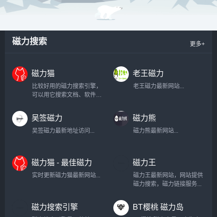
磁力搜索
更多+
磁力猫
老王磁力
比较好用的磁力搜索引擎，
老王磁力最新网站...
可以用它搜索文档、软件、
动漫、视频等资源，小编一
般用它来找一些影院上线不
吴签磁力
磁力熊
久的电影，不仅免费还高
清。...
吴签磁力最新地址访问...
磁力熊最新网站...
磁力猫 - 最佳磁力
磁力王
搜索
实时更新磁力猫最新网站...
磁力王最新网站，网站提供
磁力搜索，磁力链接服务...
磁力搜索引擎
BT樱桃 磁力岛