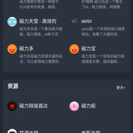
磁力搜索引擎是一种基于
BT樱桃 磁力岛是一个集合
P2P技术的快速、高效、安
了bt，磁力链接，网络教学
全的搜索工具。它通过将全
资源，热门视频的综合性查
球范围内的服务器资源整合
询网站...
磁力天堂 - 高效的
skrbt
在一起，为用户提供了一种
磁力搜索引擎
全新的搜索体验。与传统的
磁力多多是一个集合磁力链
skrbt是一个好用的磁力搜索
搜索引擎相比，磁力搜索引
接，磁力搜索，bt种子资源
网站，收集了大量的资
擎具有更高的搜索速度和更
搜索的引擎网站。...
源。...
广泛的资源覆盖范围。磁力
磁力多
磁力宝
搜索引擎的核心优势在于其
分布式网络结构。通过这种
磁力多是磁力资源丰富的站
磁力宝是一个领先的磁力链
结构，用户可以在数以千计
点，可以使用磁力搜索的方
接搜索引擎，提供最新、最
的服务器之间自由...
式，轻松找到相关资源链
全的磁力链接资源。如果您
接...
需要快速找到电影、电视
剧、音乐、游戏等资源，磁
力宝将是您的首选。...
资源
更多+
磁力链接直达
磁力船
...
...
禁漫天堂
电影天堂