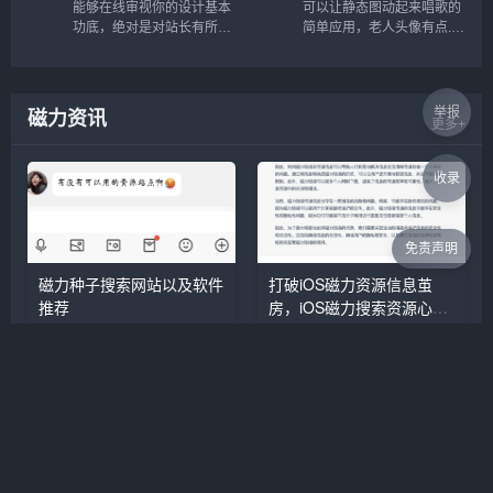
能够在线审视你的设计基本
可以让静态图动起来唱歌的
功底，绝对是对站长有所裨
简单应用，老人头像有点...
益的，私以为众多国人站长
只做你自己的吧还是，进入
的审美还是需要提高的，毕
网站后，点击MAKE YOUR
竟现在如果你还喊别人美工
OWN!开始制作，根据提示
无疑会被鄙视到底...
操作即可...
举报
磁力资讯
更多+
收录
免责声明
磁力种子搜索网站以及软件
打破iOS磁力资源信息茧
推荐
房，iOS磁力搜索资源心得
分享
本篇文章介绍了如何使用磁力链
如今我们处在信息爆炸与资源茧
接，在哪里可以找到磁力搜索...
房的尴尬境地中，如何打破这个
门槛，获取信息与资源对等。或
许磁力链接能够有效的帮助我
们。我把这个问题抛给gpt—4，
得到以下回答：磁力资源的最大
特点就是急速，可靠，不受人为
因素干扰，地域限制。比如我想