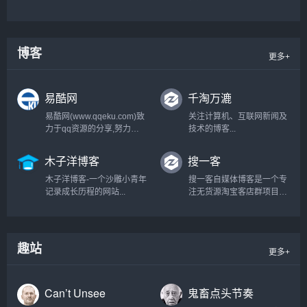
巧、点击方法和感悟等，本
站专注点击广告联盟赚钱和
广告联盟评测，为站长赚钱
提供重要的参考意见...
博客
更多+
易酷网
千淘万漉
易酷网(www.qqeku.com)致
关注计算机、互联网新闻及
力于qq资源的分享,努力打
技术的博客...
造为一个最全qq技术网,qq
技术乐园,教程网,qq资源网,
木子洋博客
搜一客
提供最新qq活动,qq技巧,qq
软件,还有电脑技巧以及其他
木子洋博客-一个沙雕小青年
搜一客自媒体博客是一个专
日常信息,游戏资讯等-让我
记录成长历程的网站...
注无货源淘宝客店群项目，
们的q生活更加精彩...
分享京东、拼多多无货源店
铺精细化技术的自媒体博
客。搜一客致力搜集有用的
淘客教程，助力在家开网店
趣站
更多+
的创业者做电商也可以有一
份好的收入！...
Can’t Unsee
鬼畜点头节奏