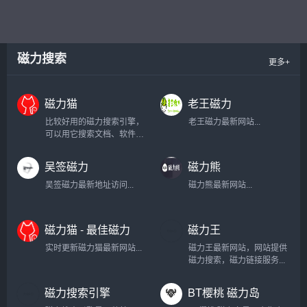
磁力搜索
更多+
磁力猫
老王磁力
比较好用的磁力搜索引擎，
老王磁力最新网站...
可以用它搜索文档、软件、
动漫、视频等资源，小编一
般用它来找一些影院上线不
吴签磁力
磁力熊
久的电影，不仅免费还高
清。...
吴签磁力最新地址访问...
磁力熊最新网站...
磁力猫 - 最佳磁力
磁力王
搜索
实时更新磁力猫最新网站...
磁力王最新网站，网站提供
磁力搜索，磁力链接服务...
磁力搜索引擎
BT樱桃 磁力岛