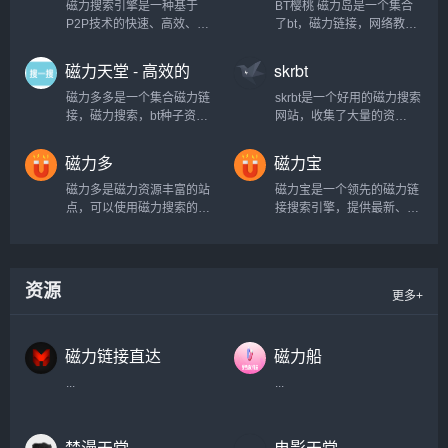
磁力搜索引擎是一种基于
BT樱桃 磁力岛是一个集合
P2P技术的快速、高效、安
了bt，磁力链接，网络教学
全的搜索工具。它通过将全
资源，热门视频的综合性查
球范围内的服务器资源整合
询网站...
磁力天堂 - 高效的
skrbt
在一起，为用户提供了一种
磁力搜索引擎
全新的搜索体验。与传统的
磁力多多是一个集合磁力链
skrbt是一个好用的磁力搜索
搜索引擎相比，磁力搜索引
接，磁力搜索，bt种子资源
网站，收集了大量的资
擎具有更高的搜索速度和更
搜索的引擎网站。...
源。...
广泛的资源覆盖范围。磁力
磁力多
磁力宝
搜索引擎的核心优势在于其
分布式网络结构。通过这种
磁力多是磁力资源丰富的站
磁力宝是一个领先的磁力链
结构，用户可以在数以千计
点，可以使用磁力搜索的方
接搜索引擎，提供最新、最
的服务器之间自由...
式，轻松找到相关资源链
全的磁力链接资源。如果您
接...
需要快速找到电影、电视
剧、音乐、游戏等资源，磁
力宝将是您的首选。...
资源
更多+
磁力链接直达
磁力船
...
...
禁漫天堂
电影天堂