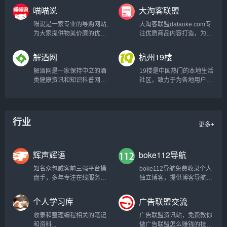
喵喵说
大淘客联盟
新小说速度快,是个不错的小
国漫杂志连载，还有当下热
说站...
门的我的微信连三界漫画免
喵说是一家专业的导购网站,
大淘客联盟dataoke.com专
费阅读...
为大家提供物美价廉的优质
注优质商品内容打造，为广
商品。领取优惠券,购物更便
大淘宝客提供精选商品，节
宜,是您首选省钱综合商城,
省时间及人力成本！联盟本
解酒网
杭州19楼
喵喵说带您开启时尚购物之
着专注单品、极致转化的使
旅!...
命，提供业务包括领券优惠
解酒网是一家保持中立的酒
19楼是中国热门的本地生活
精选、鹊桥精选，以及淘宝
类健康资讯和知识科普网
社区，致力于为各地用户提
客运营干货，帮助大家实现
站，本站旨在为大家提供最
供便捷的生活交流空间和体
利益最大化，同时帮助淘宝
权威最正确的醒酒、解酒方
贴的本地生活服务，在这
卖家打造爆款，带动销售...
法，纠正网友们经常碰到过
里，你可以轻松搞定相亲、
的一些和酒有关的认知误
结婚、装修、育儿这几桩人
行业
更多+
区，也会分享许多关于戒酒
生大事，还可以获得租房、
和酒文化的周边知识和技
求职、美食、旅游、房产、
巧...
教育、二手交易等本地生活
辉声辉语
boke112导航
服务信息...
知名众包威客前三强平台操
boke112导航免费收录个人
盘手，多年专注在线服务行
独立博客，提供博客导航和
业，积累了丰富的平台运作
博客目录分类检索功能，关
经验和网络营销策略，掌握
注WordPress、Plugins、
个人学习库
广告联盟交流
核心运营技术，打造精准引
Themes、zblog、建站经
流、客户需求深度分析、一
验、博客问答，力求打造一
收录和整理编程相关的笔记
广告联盟资讯站，免费教你
站式运营策划服务。...
个最实用的博主交流平台...
和资料...
做广告联盟怎么赚钱的技