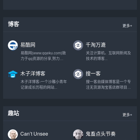
巧、点击方法和感悟等，本
站专注点击广告联盟赚钱和
广告联盟评测，为站长赚钱
提供重要的参考意见...
博客
更多+
易酷网
千淘万漉
易酷网(www.qqeku.com)致
关注计算机、互联网新闻及
力于qq资源的分享,努力打
技术的博客...
造为一个最全qq技术网,qq
技术乐园,教程网,qq资源网,
木子洋博客
搜一客
提供最新qq活动,qq技巧,qq
软件,还有电脑技巧以及其他
木子洋博客-一个沙雕小青年
搜一客自媒体博客是一个专
日常信息,游戏资讯等-让我
记录成长历程的网站...
注无货源淘宝客店群项目，
们的q生活更加精彩...
分享京东、拼多多无货源店
铺精细化技术的自媒体博
客。搜一客致力搜集有用的
淘客教程，助力在家开网店
趣站
更多+
的创业者做电商也可以有一
份好的收入！...
Can’t Unsee
鬼畜点头节奏