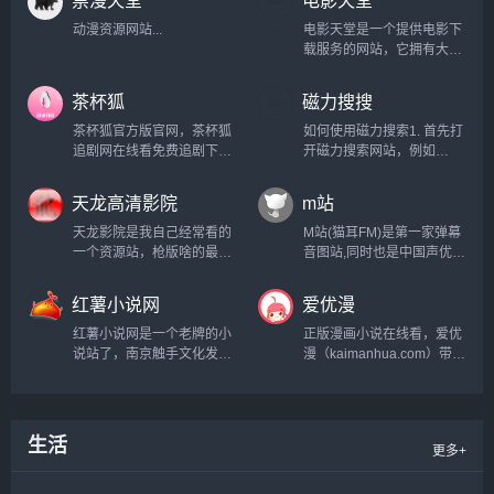
动漫资源网站...
电影天堂是一个提供电影下
载服务的网站，它拥有大量
的电影资源，包括最新上映
的电影、经典老片、纪录片
茶杯狐
磁力搜搜
等。用户可以在这个网站上
搜索并下载自己感兴趣的电
茶杯狐官方版官网，茶杯狐
如何使用磁力搜索1. 首先打
影，而且大部分电影都是免
追剧网在线看免费追剧下
开磁力搜索网站，例如
费提供的。然而，需要注意
载...
www.torrentz2.eu；2. 在搜
的是，电影天堂上的一些电
索框中输入想要下载的种子
天龙高清影院
m站
影可能存在版权问题，因此
文件的关键字；3. 点击搜
在使用该网站时需要谨慎。
索，在结果列表中选择合适
天龙影院是我自己经常看的
M站(猫耳FM)是第一家弹幕
此外，由于电影天堂是一个
的文件；4. 点击文件名，在
一个资源站，枪版啥的最新
音图站,同时也是中国声优基
非官方的网站...
弹出的页面中点击“复制磁力
电影都有，线路也有几个主
地,在这里可以听电台,音乐,
链接”；5. 打开磁力继续进
要是不怎么卡，站长也是自
翻唱,小说和广播剧,用二次
红薯小说网
爱优漫
行下载，从而完成磁力搜
己切片，近几年版权查的这
元声音连接三次元...
索。...
么严还能屹立不倒也还是有
红薯小说网是一个老牌的小
正版漫画小说在线看，爱优
几把刷子...
说站了，南京触手文化发展
漫（kaimanhua.com）带来
有限公司旗下研发的一款小
最新的我的微信连三界漫画
说产品，还带有自家app，
免费阅读、少帅你老婆又跑
但是它提供了完善的最新免
了漫画、我的绝色总裁未婚
费小说.包括玄幻小说,言情
妻漫画和神医嫡女漫画免费
生活
更多+
小说,网游小说等热门分类.
阅读，飒漫画，飒漫乐画，
找好看的小说,请到
神漫，漫画世界，漫画
hongshu.com,超快网速,更
show，漫画party等好看的