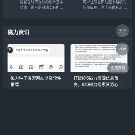
能够在线审视你的设计基本
可以让静态图动起来唱歌的
功底，绝对是对站长有所裨
简单应用，老人头像有点...
益的，私以为众多国人站长
只做你自己的吧还是，进入
的审美还是需要提高的，毕
网站后，点击MAKE YOUR
竟现在如果你还喊别人美工
OWN!开始制作，根据提示
无疑会被鄙视到底...
操作即可...
举报
磁力资讯
更多+
收录
免责声明
磁力种子搜索网站以及软件
打破iOS磁力资源信息茧
推荐
房，iOS磁力搜索资源心得
分享
本篇文章介绍了如何使用磁力链
如今我们处在信息爆炸与资源茧
接，在哪里可以找到磁力搜索...
房的尴尬境地中，如何打破这个
门槛，获取信息与资源对等。或
许磁力链接能够有效的帮助我
们。我把这个问题抛给gpt—4，
得到以下回答：磁力资源的最大
特点就是急速，可靠，不受人为
因素干扰，地域限制。比如我想