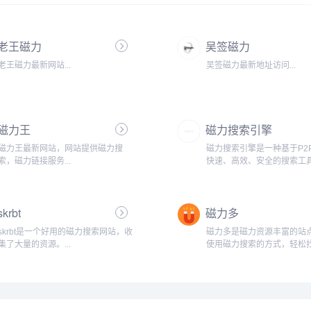
老王磁力
吴签磁力
老王磁力最新网站...
吴签磁力最新地址访问...
磁力王
磁力搜索引擎
磁力王最新网站，网站提供磁力搜
磁力搜索引擎是一种基于P2
索，磁力链接服务...
快速、高效、安全的搜索工
过将全球范围内的服务器资
一起，为用户提供了一种全
体验。与传统的搜索引擎相
skrbt
磁力多
搜索引擎具有更高的搜索速
泛的资源覆盖范围。磁力搜
skrbt是一个好用的磁力搜索网站，收
磁力多是磁力资源丰富的站
核心优势在于其分布式网络
集了大量的资源。...
使用磁力搜索的方式，轻松
过这种结构，用户可以在数
资源链接...
服务器之间自由...