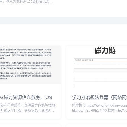
用，老人头像有点...只做你自己的吧
还是，进入网站后，点击MAKE
YOUR OWN!开始制作，根据提示操
作即可...
OS磁力资源信息茧房，iOS
学习打磨想法兵器（网络网
搜索资源心得分享
汇总）
们处在信息爆炸与资源茧房的尴尬境地
鸠摩搜书https://www.jiumodiary.c
何打破这个门槛，获取信息与资源对
http://t.cn/EvH6h17胖次搜索 http://t.c
许磁力链接能够有效的帮助我们。我把
抛给gpt—4，得到以下回答：磁力资
大特点就是急速，可靠，不受人为因素