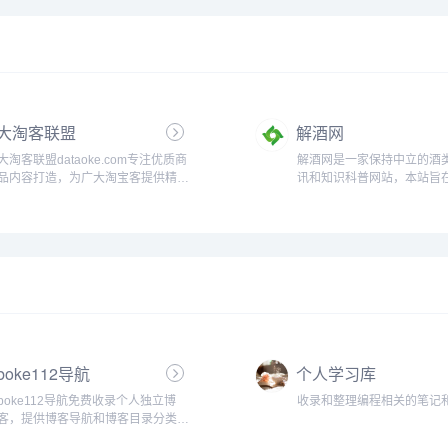
漫画，飒漫乐画，神漫，漫画世界，
漫画show，漫画party等好看的国漫
杂志连载，还有当下热门的我的微信
连三界漫画免费阅读...
大淘客联盟
解酒网
大淘客联盟dataoke.com专注优质商
解酒网是一家保持中立的酒
品内容打造，为广大淘宝客提供精选
讯和知识科普网站，本站旨
商品，节省时间及人力成本！联盟本
提供最权威最正确的醒酒、
着专注单品、极致转化的使命，提供
法，纠正网友们经常碰到过
业务包括领券优惠精选、鹊桥精选，
酒有关的认知误区，也会分
以及淘宝客运营干货，帮助大家实现
于戒酒和酒文化的周边知识和技
利益最大化，同时帮助淘宝卖家打造
爆款，带动销售...
boke112导航
个人学习库
boke112导航免费收录个人独立博
收录和整理编程相关的笔记和资
客，提供博客导航和博客目录分类检
索功能，关注WordPress、