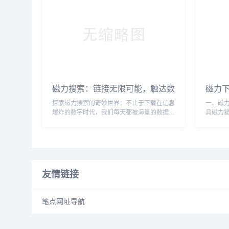
干扰，
典的黑
都没有听
磁力搜索：链接无限可能，触达数
磁力
字世界的每一个角落
与BT
探索磁力搜索的奇妙世界：不止于下载在信息
一、磁
爆炸的数字时代，我们每天都被海量的数据包
具磁力猫
围。从学习资料到娱乐影音，从软件工具到稀
链接搜
有文献，互联网如同一个无边无际的知识海
户“找资
洋。在这个海洋中航行，有时却会遇到暗礁与
合全网
迷雾——那些难以寻觅、散落在各处的内容。
组合（如
这时，“磁力搜索”便如同一张精准的海图，为
110。
我们指引方向，触达那...
度（种子数
友情链接
笔点网址导航