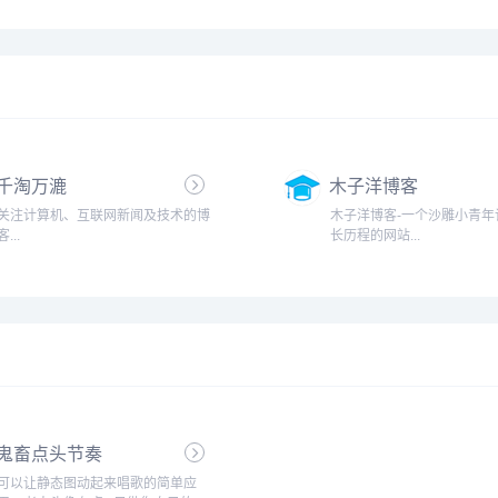
Plugins、Themes、zblog、建站经
验、博客问答，力求打造一个最实用
的博主交流平台...
千淘万漉
木子洋博客
关注计算机、互联网新闻及技术的博
木子洋博客-一个沙雕小青年
客...
长历程的网站...
鬼畜点头节奏
可以让静态图动起来唱歌的简单应