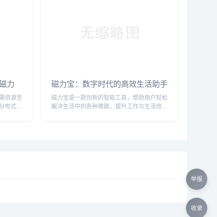
磁力
磁力宝：数字时代的高效生活助手
全指南
需资源至
磁力宝是一款创新的智能工具，帮助用户轻松
分布式特
解决生活中的各种难题，提升工作与生活效
方式。随
率，成为现代生活的必备利器。...
平台，凭
元化的搜
核心特
技巧。
举报
收录