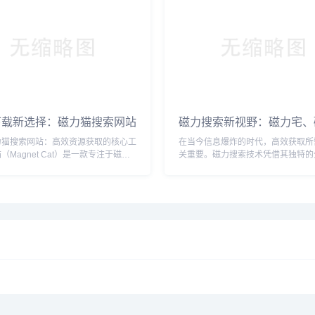
地域限制。比如我想寻找一个古老，经
白默片，在你周围的信息分类中，甚至
说过默片，但在...
下载新选择：磁力猫搜索网站
磁力搜索新视野：磁力宅、
下载的深度解析
猫、磁力狗等工具解析与安
力猫搜索网站：高效资源获取的核心工
在当今信息爆炸的时代，高效获取所
（Magnet Cat）是一款专注于磁力
关重要。磁力搜索技术凭借其独特的
索的聚合平台，其核心价值在于解决用
性，成为许多人寻找网络资源的首选
源难”的痛点：多源整合与精准搜索聚
之涌现的磁力宅、磁力猫、磁力狗等
电影、软件、教程等资源，支持关键词
借各自的特色功能，为用户提供了多
“纪录片 4K 2025”）快速定位目标
索体验。本文将深入解析这些工具的
智能排序算法优先展示高热度、高健康
点，并分享安全高效的磁力搜索实用
>5...
一、主流磁力搜索工具深度...