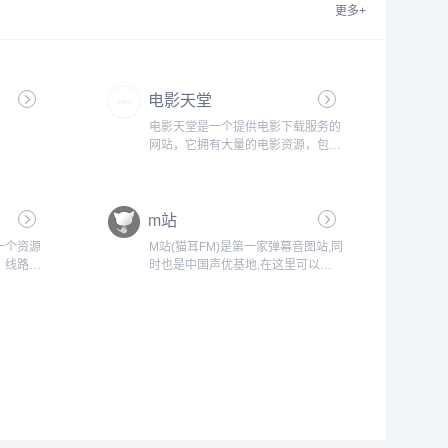
更多+
电影天堂
电影天堂是一个提供电影下载服务的
网站，它拥有大量的电影资源，包括
最新上映的电影、经典老片、纪录片
等。用户可以在这个网站上搜索并下
载自己感兴趣的电影，而且大部分电
m站
影都是免费提供的。然而，需要注意
的是，电影天堂上的一些电影可能存
一个资源
M站(猫耳FM)是第一家弹幕音图站,同
在版权问题，因此在使用该网站时需
，线路也
时也是中国声优基地,在这里可以听
要谨慎。此外，由于电影天堂是一个
长也是自
电台,音乐,翻唱,小说和广播剧,用二次
非官方的网站...
么严还能
元声音连接三次元...
.