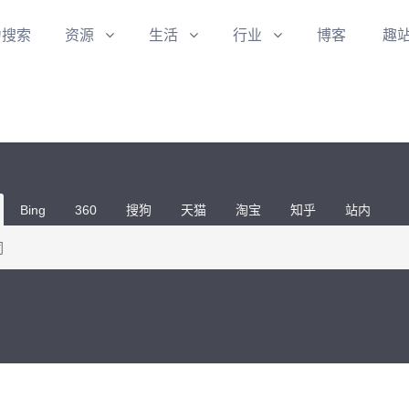
力搜索
资源
生活
行业
博客
趣
Bing
360
搜狗
天猫
淘宝
知乎
站内