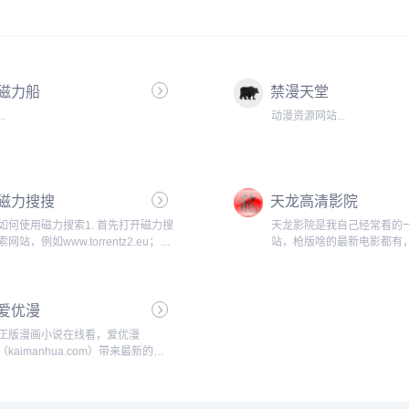
磁力船
禁漫天堂
...
动漫资源网站...
磁力搜搜
天龙高清影院
如何使用磁力搜索1. 首先打开磁力搜
天龙影院是我自己经常看的
索网站，例如www.torrentz2.eu；2.
站，枪版啥的最新电影都有
在搜索框中输入想要下载的种子文件
有几个主要是不怎么卡，站
的关键字；3. 点击搜索，在结果列表
己切片，近几年版权查的这
中选择合适的文件；4. 点击文件名，
屹立不倒也还是有几把刷子..
爱优漫
在弹出的页面中点击“复制磁力链
接”；5. 打开磁力继续进行下载，从
正版漫画小说在线看，爱优漫
而完成磁力搜索。...
（kaimanhua.com）带来最新的我
的微信连三界漫画免费阅读、少帅你
老婆又跑了漫画、我的绝色总裁未婚
妻漫画和神医嫡女漫画免费阅读，飒