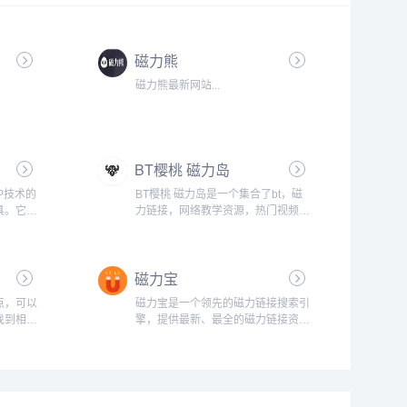
磁力熊
磁力熊最新网站...
BT樱桃 磁力岛
P技术的
BT樱桃 磁力岛是一个集合了bt，磁
具。它通
力链接，网络教学资源，热门视频的
源整合在
综合性查询网站...
新的搜索
比，磁力
磁力宝
度和更广
索引擎的
点，可以
磁力宝是一个领先的磁力链接搜索引
结构。通
找到相关
擎，提供最新、最全的磁力链接资
以千计的
源。如果您需要快速找到电影、电视
剧、音乐、游戏等资源，磁力宝将是
您的首选。...