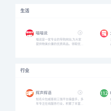
热门分类.找好看的小说,请到
hongshu.com,超快网速,更新小说速
生活
度快,是个不错的小说站...
喵喵说
喵说是一家专业的导购网站,为大家
提供物美价廉的优质商品。领取优惠
券,购物更便宜,是您首选省钱综合商
城,喵喵说带您开启时尚购物之旅!...
行业
辉声辉语
知名众包威客前三强平台操盘手，多
年专注在线服务行业，积累了丰富的
平台运作经验和网络营销策略，掌握