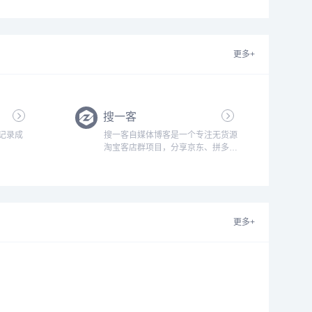
告联盟评测，为站长赚钱提供重要的
参考意见...
更多+
搜一客
记录成
搜一客自媒体博客是一个专注无货源
淘宝客店群项目，分享京东、拼多多
无货源店铺精细化技术的自媒体博
客。搜一客致力搜集有用的淘客教
程，助力在家开网店的创业者做电商
也可以有一份好的收入！...
更多+