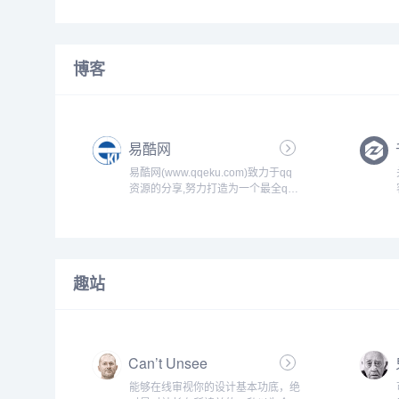
核心运营技术，打造精准引流、客户
需求深度分析、一站式运营策划服
务。...
博客
易酷网
易酷网(www.qqeku.com)致力于qq
资源的分享,努力打造为一个最全qq
技术网,qq技术乐园,教程网,qq资源
网,提供最新qq活动,qq技巧,qq软件,
还有电脑技巧以及其他日常信息,游
戏资讯等-让我们的q生活更加精彩...
趣站
Can’t Unsee
能够在线审视你的设计基本功底，绝