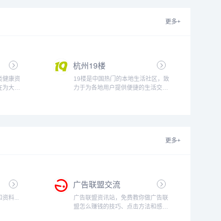
更多+
杭州19楼
类健康资
19楼是中国热门的本地生活社区，致
在为大家
力于为各地用户提供便捷的生活交流
解酒方
空间和体贴的本地生活服务，在这
的一些和
里，你可以轻松搞定相亲、结婚、装
享许多关
修、育儿这几桩人生大事，还可以获
巧...
得租房、求职、美食、旅游、房产、
教育、二手交易等本地生活服务信
更多+
息...
广告联盟交流
料...
广告联盟资讯站，免费教你做广告联
盟怎么赚钱的技巧、点击方法和感悟
等，本站专注点击广告联盟赚钱和广