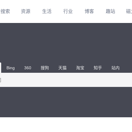
力搜索
资源
生活
行业
博客
趣站
磁
Bing
360
搜狗
天猫
淘宝
知乎
站内