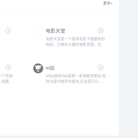
更多+
电影天堂
电影天堂是一个提供电影下载服务的
网站，它拥有大量的电影资源，包括
最新上映的电影、经典老片、纪录片
等。用户可以在这个网站上搜索并下
载自己感兴趣的电影，而且大部分电
m站
影都是免费提供的。然而，需要注意
的是，电影天堂上的一些电影可能存
一个资源
M站(猫耳FM)是第一家弹幕音图站,同
在版权问题，因此在使用该网站时需
，线路也
时也是中国声优基地,在这里可以听
要谨慎。此外，由于电影天堂是一个
长也是自
电台,音乐,翻唱,小说和广播剧,用二次
非官方的网站...
么严还能
元声音连接三次元...
.