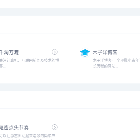
Plugins、Themes、zblog、建站经
验、博客问答，力求打造一个最实用
的博主交流平台...
千淘万漉
木子洋博客
关注计算机、互联网新闻及技术的博
木子洋博客-一个沙雕小青年
客...
长历程的网站...
鬼畜点头节奏
可以让静态图动起来唱歌的简单应