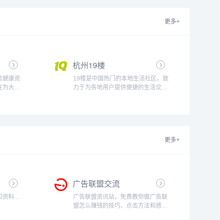
更多+
杭州19楼
类健康资
19楼是中国热门的本地生活社区，致
在为大家
力于为各地用户提供便捷的生活交流
解酒方
空间和体贴的本地生活服务，在这
的一些和
里，你可以轻松搞定相亲、结婚、装
享许多关
修、育儿这几桩人生大事，还可以获
巧...
得租房、求职、美食、旅游、房产、
教育、二手交易等本地生活服务信
更多+
息...
广告联盟交流
料...
广告联盟资讯站，免费教你做广告联
盟怎么赚钱的技巧、点击方法和感悟
等，本站专注点击广告联盟赚钱和广