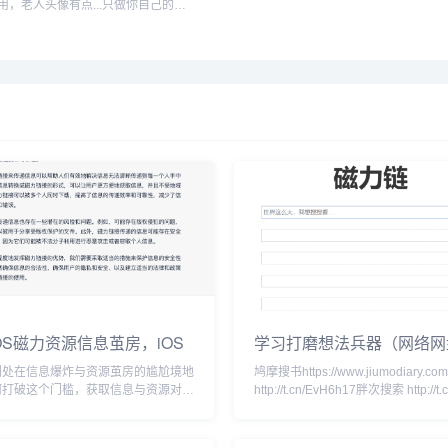
用，老人头像有点...只做你自己的吧
还是，进入网站后，点击MAKE
YOUR OWN!开始制作，根据提示操
作即可...
OS磁力资源信息茧房，iOS
学习打磨想法兵器（网络网
搜索资源心得分享
汇总）
们处在信息爆炸与资源茧房的尴尬境地
鸠摩搜书https://www.jiumodiary.c
何打破这个门槛，获取信息与资源对
http://t.cn/EvH6h17胖次搜索 http://t.c
许磁力链接能够有效的帮助我们。我把
抛给gpt—4，得到以下回答：磁力资
大特点就是急速，可靠，不受人为因素