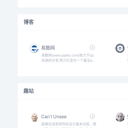
核心运营技术，打造精准引流、客户
需求深度分析、一站式运营策划服
务。...
博客
易酷网
易酷网(www.qqeku.com)致力于qq
资源的分享,努力打造为一个最全qq
技术网,qq技术乐园,教程网,qq资源
网,提供最新qq活动,qq技巧,qq软件,
还有电脑技巧以及其他日常信息,游
戏资讯等-让我们的q生活更加精彩...
趣站
Can’t Unsee
能够在线审视你的设计基本功底，绝