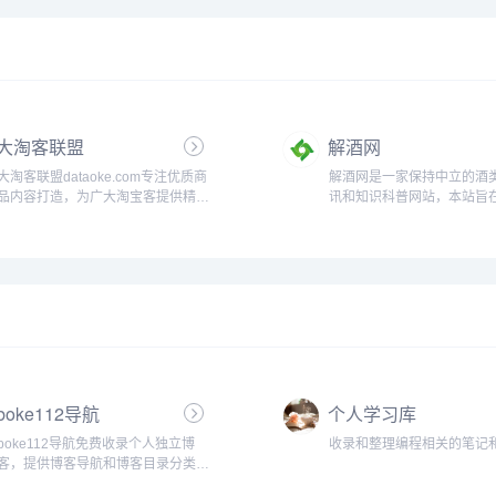
漫画，飒漫乐画，神漫，漫画世界，
漫画show，漫画party等好看的国漫
杂志连载，还有当下热门的我的微信
连三界漫画免费阅读...
大淘客联盟
解酒网
大淘客联盟dataoke.com专注优质商
解酒网是一家保持中立的酒
品内容打造，为广大淘宝客提供精选
讯和知识科普网站，本站旨
商品，节省时间及人力成本！联盟本
提供最权威最正确的醒酒、
着专注单品、极致转化的使命，提供
法，纠正网友们经常碰到过
业务包括领券优惠精选、鹊桥精选，
酒有关的认知误区，也会分
以及淘宝客运营干货，帮助大家实现
于戒酒和酒文化的周边知识和技
利益最大化，同时帮助淘宝卖家打造
爆款，带动销售...
boke112导航
个人学习库
boke112导航免费收录个人独立博
收录和整理编程相关的笔记和资
客，提供博客导航和博客目录分类检
索功能，关注WordPress、