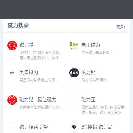
磁力搜索
更多+
磁力猫
老王磁力
比较好用的磁力搜索引擎，
老王磁力最新网站...
可以用它搜索文档、软件、
动漫、视频等资源，小编一
般用它来找一些影院上线不
吴签磁力
磁力熊
久的电影，不仅免费还高
清。...
吴签磁力最新地址访问...
磁力熊最新网站...
磁力猫 - 最佳磁力
磁力王
搜索
实时更新磁力猫最新网站...
磁力王最新网站，网站提供
磁力搜索，磁力链接服务...
磁力搜索引擎
BT樱桃 磁力岛