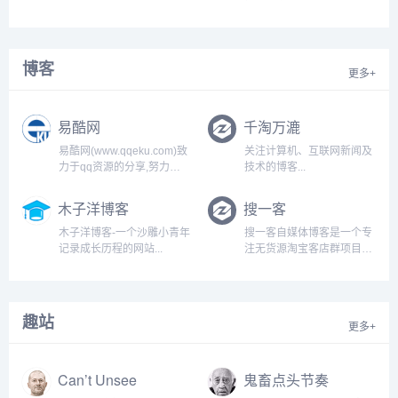
巧、点击方法和感悟等，本
站专注点击广告联盟赚钱和
广告联盟评测，为站长赚钱
提供重要的参考意见...
博客
更多+
易酷网
千淘万漉
易酷网(www.qqeku.com)致
关注计算机、互联网新闻及
力于qq资源的分享,努力打
技术的博客...
造为一个最全qq技术网,qq
技术乐园,教程网,qq资源网,
木子洋博客
搜一客
提供最新qq活动,qq技巧,qq
软件,还有电脑技巧以及其他
木子洋博客-一个沙雕小青年
搜一客自媒体博客是一个专
日常信息,游戏资讯等-让我
记录成长历程的网站...
注无货源淘宝客店群项目，
们的q生活更加精彩...
分享京东、拼多多无货源店
铺精细化技术的自媒体博
客。搜一客致力搜集有用的
淘客教程，助力在家开网店
趣站
更多+
的创业者做电商也可以有一
份好的收入！...
Can’t Unsee
鬼畜点头节奏