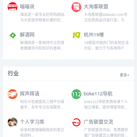
喵喵说
大淘客联盟
新小说速度快,是个不错的小
国漫杂志连载，还有当下热
说站...
门的我的微信连三界漫画免
喵说是一家专业的导购网站,
大淘客联盟dataoke.com专
费阅读...
为大家提供物美价廉的优质
注优质商品内容打造，为广
商品。领取优惠券,购物更便
大淘宝客提供精选商品，节
宜,是您首选省钱综合商城,
省时间及人力成本！联盟本
解酒网
杭州19楼
喵喵说带您开启时尚购物之
着专注单品、极致转化的使
旅!...
命，提供业务包括领券优惠
解酒网是一家保持中立的酒
19楼是中国热门的本地生活
精选、鹊桥精选，以及淘宝
类健康资讯和知识科普网
社区，致力于为各地用户提
客运营干货，帮助大家实现
站，本站旨在为大家提供最
供便捷的生活交流空间和体
利益最大化，同时帮助淘宝
权威最正确的醒酒、解酒方
贴的本地生活服务，在这
卖家打造爆款，带动销售...
法，纠正网友们经常碰到过
里，你可以轻松搞定相亲、
的一些和酒有关的认知误
结婚、装修、育儿这几桩人
行业
更多+
区，也会分享许多关于戒酒
生大事，还可以获得租房、
和酒文化的周边知识和技
求职、美食、旅游、房产、
巧...
教育、二手交易等本地生活
辉声辉语
boke112导航
服务信息...
知名众包威客前三强平台操
boke112导航免费收录个人
盘手，多年专注在线服务行
独立博客，提供博客导航和
业，积累了丰富的平台运作
博客目录分类检索功能，关
经验和网络营销策略，掌握
注WordPress、Plugins、
个人学习库
广告联盟交流
核心运营技术，打造精准引
Themes、zblog、建站经
流、客户需求深度分析、一
验、博客问答，力求打造一
收录和整理编程相关的笔记
广告联盟资讯站，免费教你
站式运营策划服务。...
个最实用的博主交流平台...
和资料...
做广告联盟怎么赚钱的技