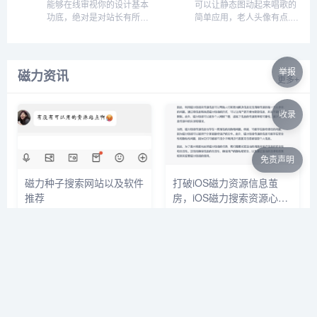
能够在线审视你的设计基本
可以让静态图动起来唱歌的
功底，绝对是对站长有所裨
简单应用，老人头像有点...
益的，私以为众多国人站长
只做你自己的吧还是，进入
的审美还是需要提高的，毕
网站后，点击MAKE YOUR
竟现在如果你还喊别人美工
OWN!开始制作，根据提示
无疑会被鄙视到底...
操作即可...
举报
磁力资讯
更多+
收录
免责声明
磁力种子搜索网站以及软件
打破iOS磁力资源信息茧
推荐
房，iOS磁力搜索资源心得
分享
本篇文章介绍了如何使用磁力链
如今我们处在信息爆炸与资源茧
接，在哪里可以找到磁力搜索...
房的尴尬境地中，如何打破这个
门槛，获取信息与资源对等。或
许磁力链接能够有效的帮助我
们。我把这个问题抛给gpt—4，
得到以下回答：磁力资源的最大
特点就是急速，可靠，不受人为
因素干扰，地域限制。比如我想