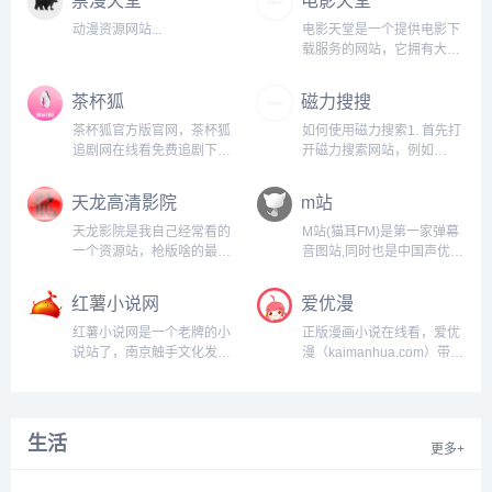
动漫资源网站...
电影天堂是一个提供电影下
载服务的网站，它拥有大量
的电影资源，包括最新上映
的电影、经典老片、纪录片
茶杯狐
磁力搜搜
等。用户可以在这个网站上
搜索并下载自己感兴趣的电
茶杯狐官方版官网，茶杯狐
如何使用磁力搜索1. 首先打
影，而且大部分电影都是免
追剧网在线看免费追剧下
开磁力搜索网站，例如
费提供的。然而，需要注意
载...
www.torrentz2.eu；2. 在搜
的是，电影天堂上的一些电
索框中输入想要下载的种子
天龙高清影院
m站
影可能存在版权问题，因此
文件的关键字；3. 点击搜
在使用该网站时需要谨慎。
索，在结果列表中选择合适
天龙影院是我自己经常看的
M站(猫耳FM)是第一家弹幕
此外，由于电影天堂是一个
的文件；4. 点击文件名，在
一个资源站，枪版啥的最新
音图站,同时也是中国声优基
非官方的网站...
弹出的页面中点击“复制磁力
电影都有，线路也有几个主
地,在这里可以听电台,音乐,
链接”；5. 打开磁力继续进
要是不怎么卡，站长也是自
翻唱,小说和广播剧,用二次
红薯小说网
爱优漫
行下载，从而完成磁力搜
己切片，近几年版权查的这
元声音连接三次元...
索。...
么严还能屹立不倒也还是有
红薯小说网是一个老牌的小
正版漫画小说在线看，爱优
几把刷子...
说站了，南京触手文化发展
漫（kaimanhua.com）带来
有限公司旗下研发的一款小
最新的我的微信连三界漫画
说产品，还带有自家app，
免费阅读、少帅你老婆又跑
但是它提供了完善的最新免
了漫画、我的绝色总裁未婚
费小说.包括玄幻小说,言情
妻漫画和神医嫡女漫画免费
生活
更多+
小说,网游小说等热门分类.
阅读，飒漫画，飒漫乐画，
找好看的小说,请到
神漫，漫画世界，漫画
hongshu.com,超快网速,更
show，漫画party等好看的