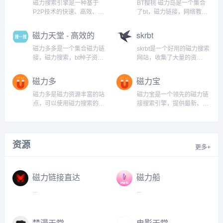
磁力搜索引擎是一种基于
BT樱桃 磁力岛是一个集合
P2P技术的快速、高效、安
了bt，磁力链接，网络教学
全的搜索工具。它通过将全
资源，热门视频的综合性查
球范围内的服务器资源整合
询网站...
磁力天堂 - 高效的
skrbt
在一起，为用户提供了一种
磁力搜索引擎
全新的搜索体验。与传统的
磁力多多是一个集合磁力链
skrbt是一个好用的磁力搜索
搜索引擎相比，磁力搜索引
接，磁力搜索，bt种子资源
网站，收集了大量的资
擎具有更高的搜索速度和更
搜索的引擎网站。...
源。...
广泛的资源覆盖范围。磁力
磁力多
磁力宝
搜索引擎的核心优势在于其
分布式网络结构。通过这种
磁力多是磁力资源丰富的站
磁力宝是一个领先的磁力链
结构，用户可以在数以千计
点，可以使用磁力搜索的方
接搜索引擎，提供最新、最
的服务器之间自由...
式，轻松找到相关资源链
全的磁力链接资源。如果您
接...
需要快速找到电影、电视
剧、音乐、游戏等资源，磁
力宝将是您的首选。...
资源
更多+
磁力链接直达
磁力船
...
...
禁漫天堂
电影天堂