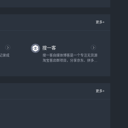
告联盟评测，为站长赚钱提供重要的
参考意见...
更多+
搜一客
记录成
搜一客自媒体博客是一个专注无货源
淘宝客店群项目，分享京东、拼多多
无货源店铺精细化技术的自媒体博
客。搜一客致力搜集有用的淘客教
程，助力在家开网店的创业者做电商
也可以有一份好的收入！...
更多+