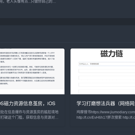
用，老人头像有点...只做你自己的吧
还是，进入网站后，点击MAKE
YOUR OWN!开始制作，根据提示操
作即可...
OS磁力资源信息茧房，iOS
学习打磨想法兵器（网络网
搜索资源心得分享
汇总）
们处在信息爆炸与资源茧房的尴尬境地
鸠摩搜书https://www.jiumodiary.c
何打破这个门槛，获取信息与资源对
http://t.cn/EvH6h17胖次搜索 http://t.c
许磁力链接能够有效的帮助我们。我把
抛给gpt—4，得到以下回答：磁力资
大特点就是急速，可靠，不受人为因素