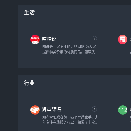
热门分类.找好看的小说,请到
hongshu.com,超快网速,更新小说速
生活
度快,是个不错的小说站...
喵喵说
喵说是一家专业的导购网站,为大家
提供物美价廉的优质商品。领取优惠
券,购物更便宜,是您首选省钱综合商
城,喵喵说带您开启时尚购物之旅!...
行业
辉声辉语
知名众包威客前三强平台操盘手，多
年专注在线服务行业，积累了丰富的
平台运作经验和网络营销策略，掌握