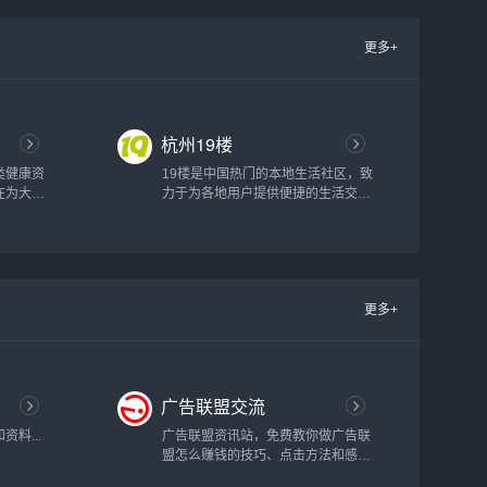
更多+
杭州19楼
类健康资
19楼是中国热门的本地生活社区，致
在为大家
力于为各地用户提供便捷的生活交流
解酒方
空间和体贴的本地生活服务，在这
的一些和
里，你可以轻松搞定相亲、结婚、装
享许多关
修、育儿这几桩人生大事，还可以获
巧...
得租房、求职、美食、旅游、房产、
教育、二手交易等本地生活服务信
更多+
息...
广告联盟交流
料...
广告联盟资讯站，免费教你做广告联
盟怎么赚钱的技巧、点击方法和感悟
等，本站专注点击广告联盟赚钱和广