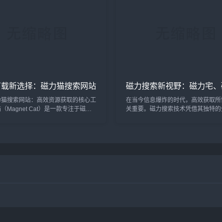
地域限制。比如我想寻找一个古老，经
白默片，在你周围的信息分类中，甚至
说过默片，但在...
下载新选择：磁力猫搜索网站
磁力搜索新视野：磁力宅、
下载的深度解析
猫、磁力狗等工具解析与安
力猫搜索网站：高效资源获取的核心工
在当今信息爆炸的时代，高效获取所
（Magnet Cat）是一款专注于磁力
关重要。磁力搜索技术凭借其独特的
索的聚合平台，其核心价值在于解决用
性，成为许多人寻找网络资源的首选
源难”的痛点：多源整合与精准搜索聚
之涌现的磁力宅、磁力猫、磁力狗等
电影、软件、教程等资源，支持关键词
借各自的特色功能，为用户提供了多
“纪录片 4K 2025”）快速定位目标
索体验。本文将深入解析这些工具的
智能排序算法优先展示高热度、高健康
点，并分享安全高效的磁力搜索实用
>5...
一、主流磁力搜索工具深度...