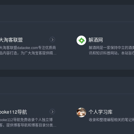
漫画，飒漫乐画，神漫，漫画世界，
漫画show，漫画party等好看的国漫
杂志连载，还有当下热门的我的微信
连三界漫画免费阅读...
大淘客联盟
解酒网
大淘客联盟dataoke.com专注优质商
解酒网是一家保持中立的酒
品内容打造，为广大淘宝客提供精选
讯和知识科普网站，本站旨
商品，节省时间及人力成本！联盟本
提供最权威最正确的醒酒、
着专注单品、极致转化的使命，提供
法，纠正网友们经常碰到过
业务包括领券优惠精选、鹊桥精选，
酒有关的认知误区，也会分
以及淘宝客运营干货，帮助大家实现
于戒酒和酒文化的周边知识和技
利益最大化，同时帮助淘宝卖家打造
爆款，带动销售...
boke112导航
个人学习库
boke112导航免费收录个人独立博
收录和整理编程相关的笔记和资
客，提供博客导航和博客目录分类检
索功能，关注WordPress、