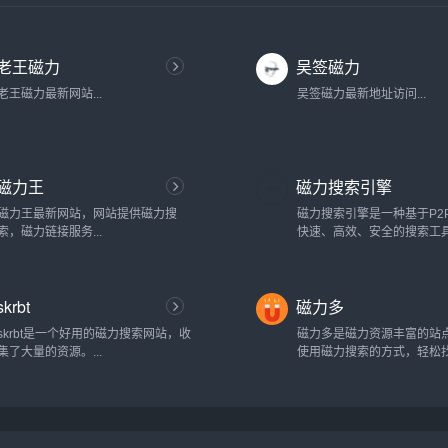
老王磁力
吴签磁力
老王磁力最新网站...
吴签磁力最新地址访问...
磁力王
磁力搜索引擎
磁力王最新网站，网站提供磁力搜
磁力搜索引擎是一种基于P2
索，磁力链接服务...
快速、高效、安全的搜索工
过将全球范围内的服务器资
一起，为用户提供了一种全
体验。与传统的搜索引擎相
skrbt
磁力多
搜索引擎具有更高的搜索速
泛的资源覆盖范围。磁力搜
skrbt是一个好用的磁力搜索网站，收
磁力多是磁力资源丰富的站
核心优势在于其分布式网络
集了大量的资源。...
使用磁力搜索的方式，轻松
过这种结构，用户可以在数
资源链接...
服务器之间自由...