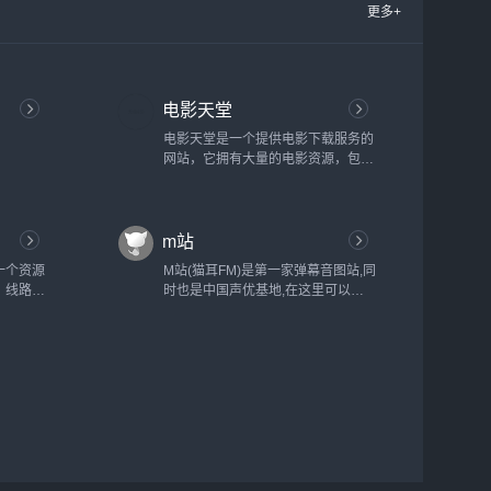
更多+
电影天堂
电影天堂是一个提供电影下载服务的
网站，它拥有大量的电影资源，包括
最新上映的电影、经典老片、纪录片
等。用户可以在这个网站上搜索并下
载自己感兴趣的电影，而且大部分电
m站
影都是免费提供的。然而，需要注意
的是，电影天堂上的一些电影可能存
一个资源
M站(猫耳FM)是第一家弹幕音图站,同
在版权问题，因此在使用该网站时需
，线路也
时也是中国声优基地,在这里可以听
要谨慎。此外，由于电影天堂是一个
长也是自
电台,音乐,翻唱,小说和广播剧,用二次
非官方的网站...
么严还能
元声音连接三次元...
.