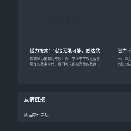
干扰，
典的黑
都没有听
磁力搜索：链接无限可能，触达数
磁力
字世界的每一个角落
与BT
探索磁力搜索的奇妙世界：不止于下载在信息
一、磁
爆炸的数字时代，我们每天都被海量的数据包
具磁力猫
围。从学习资料到娱乐影音，从软件工具到稀
链接搜
有文献，互联网如同一个无边无际的知识海
户“找资
洋。在这个海洋中航行，有时却会遇到暗礁与
合全网
迷雾——那些难以寻觅、散落在各处的内容。
组合（如
这时，“磁力搜索”便如同一张精准的海图，为
110。
我们指引方向，触达那...
度（种子数
友情链接
笔点网址导航