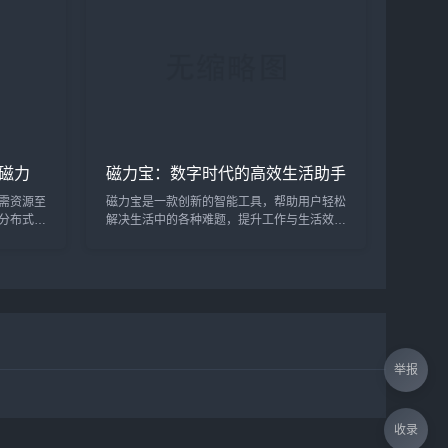
磁力
磁力宝：数字时代的高效生活助手
全指南
需资源至
磁力宝是一款创新的智能工具，帮助用户轻松
分布式特
解决生活中的各种难题，提升工作与生活效
方式。随
率，成为现代生活的必备利器。...
平台，凭
元化的搜
核心特
技巧。
举报
收录