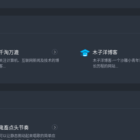
Plugins、Themes、zblog、建站经
验、博客问答，力求打造一个最实用
的博主交流平台...
千淘万漉
木子洋博客
关注计算机、互联网新闻及技术的博
木子洋博客-一个沙雕小青年
客...
长历程的网站...
鬼畜点头节奏
可以让静态图动起来唱歌的简单应