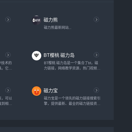
磁力熊
磁力熊最新网站...
BT樱桃 磁力岛
P技术的
BT樱桃 磁力岛是一个集合了bt，磁
具。它通
力链接，网络教学资源，热门视频的
源整合在
综合性查询网站...
新的搜索
比，磁力
磁力宝
度和更广
索引擎的
点，可以
磁力宝是一个领先的磁力链接搜索引
结构。通
找到相关
擎，提供最新、最全的磁力链接资
以千计的
源。如果您需要快速找到电影、电视
剧、音乐、游戏等资源，磁力宝将是
您的首选。...