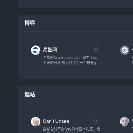
核心运营技术，打造精准引流、客户
需求深度分析、一站式运营策划服
务。...
博客
易酷网
易酷网(www.qqeku.com)致力于qq
资源的分享,努力打造为一个最全qq
技术网,qq技术乐园,教程网,qq资源
网,提供最新qq活动,qq技巧,qq软件,
还有电脑技巧以及其他日常信息,游
戏资讯等-让我们的q生活更加精彩...
趣站
Can’t Unsee
能够在线审视你的设计基本功底，绝