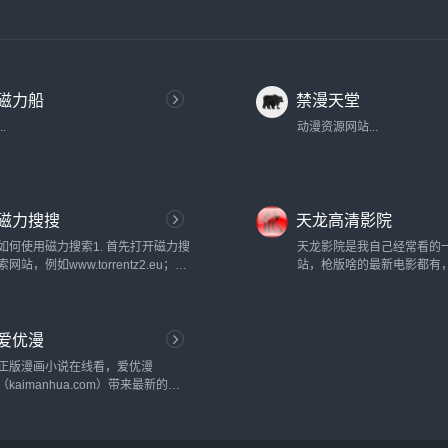
磁力船
禁漫天堂
...
动漫资源网站...
磁力搜搜
天龙高清影院
如何使用磁力搜索1. 首先打开磁力搜
天龙影院是我自己经常看的
索网站，例如www.torrentz2.eu；2.
站，枪版啥的最新电影都有
在搜索框中输入想要下载的种子文件
有几个主要是不怎么卡，站
的关键字；3. 点击搜索，在结果列表
己切片，近几年版权查的这
中选择合适的文件；4. 点击文件名，
屹立不倒也还是有几把刷子..
爱优漫
在弹出的页面中点击“复制磁力链
接”；5. 打开磁力继续进行下载，从
正版漫画小说在线看，爱优漫
而完成磁力搜索。...
（kaimanhua.com）带来最新的我
的微信连三界漫画免费阅读、少帅你
老婆又跑了漫画、我的绝色总裁未婚
妻漫画和神医嫡女漫画免费阅读，飒